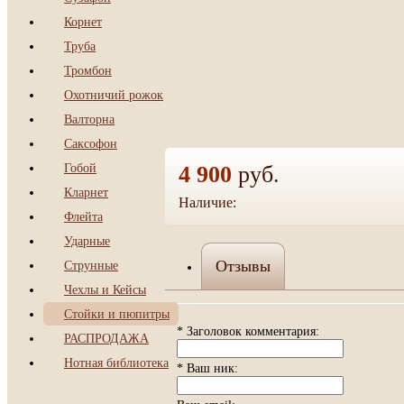
Корнет
Труба
Тромбон
Охотничий рожок
Валторна
Саксофон
Гобой
4 900
руб.
Кларнет
Наличие:
да
Флейта
Ударные
Струнные
Отзывы
Чехлы и Кейсы
Стойки и пюпитры
* Заголовок комментария:
РАСПРОДАЖА
Нотная библиотека
* Ваш ник: