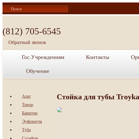
te
acebook
(812) 705-6545
Обратный звонок
Гос.Учреждениям
Контакты
Ор
Обучение
Стойка для тубы Troyka
Альт
Тенор
Баритон
Эуфониум
Туба
Сузафон